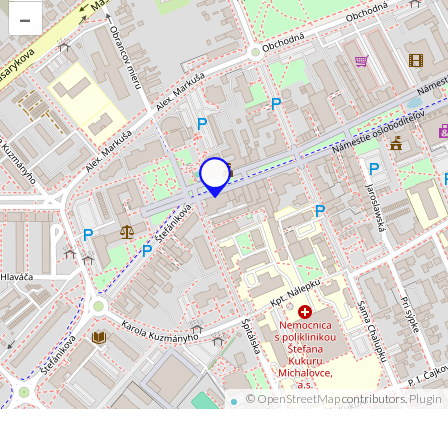
–
©
OpenStreetMap
contributors.
Plugin