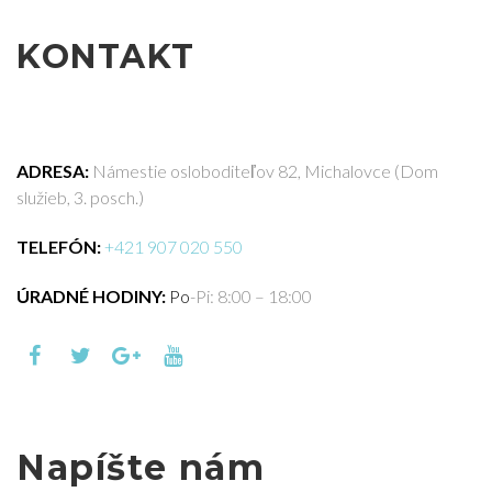
KONTAKT
ADRESA:
Námestie osloboditeľov 82, Michalovce (Dom
služieb, 3. posch.)
TELEFÓN:
+421 907 020 550
ÚRADNÉ HODINY:
Po
-Pi: 8:00 – 18:00
Napíšte nám