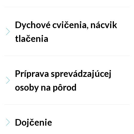
I
A
Dychové cvičenia, nácvik
tlačenia
Príprava sprevádzajúcej
osoby na pôrod
Dojčenie