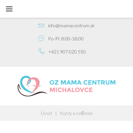
S
k
PREDPÔRODNÁ PRÍPRAVA
i
p
info@mamacentrum.sk
t
Po-Pi: 8:00-18:00
o
c
+421 907 020 550
o
n
t
e
n
t
Úvod
|
Kurzy a cvičenia
K