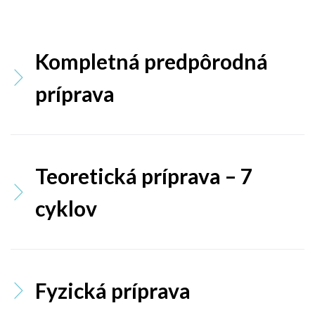
U
R
Kompletná predpôrodná
Z
príprava
Y
A
C
Teoretická príprava – 7
V
cyklov
I
Č
E
Fyzická príprava
N