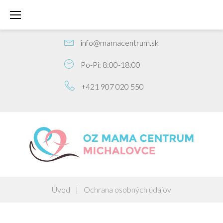
S
k
PREDPÔRODNÁ PRÍPRAVA
i
p
info@mamacentrum.sk
t
Po-Pi: 8:00-18:00
o
c
+421 907 020 550
o
n
t
e
n
t
Úvod
|
Ochrana osobných údajov