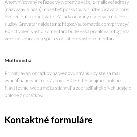
B
Anonymizovaný reťazec vytvorený z vašej e-mailovej adresy
N
(nazývaný aj hash) môže byť poskytnutý službe Gravatar pre
overenie, či ju používate. Zásady ochrany osobných údajov
Ý
služby Gravatar nájdete na: https://automattic.com/privacy/.
Po schválení vášho komentára bude vaša profilová fotografia
C
verejne zobrazená spolu s obsahom vášho komentára.
H
Multimédiá
Ú
Pri nahrávaní obrázkov na webovú stránku by ste sa mali
D
vyhnúť nahrávaniu obrázkov s EXIF GPS údajmi o polohe.
A
Návštevníci webu môžu stiahnuť a zobraziť akékoľvek údaje o
polohe z obrázkov.
J
O
Kontaktné formuláre
V