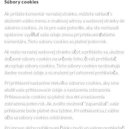
Súbory cookies
Ak pridáte komentár na našej stránke, môžete súhlasiť s
uložením vášho mena, e-mailovej adresy a webovej stránky do
súborov cookies. Je to pre vaše pohodlie, aby ste nemuseli
opätovne vypĺňať vaše údaje znovu pri pridávaní ďalšieho
komentára. Tieto súbory cookies sú platné jeden rok.
Ak máte na našej webovej stránke účet a prihlásite sa, uložíme
dočasné súbory cookies na určenie toho, či váš prehliadač
akceptuje súbory cookies. Tieto súbory cookies neobsahujú
žiadne osobné údaje a sú zrušené pri zatvorení prehliadača.
Pri prihlásení nastavíme niekoľko súborov cookies, aby sme
uložili vaše prihlasovacie údaje a nastavenia zobrazenia.
Prihlasovacie cookies sú platné dva dni a nastavenia
zobrazenia jeden rok. Ak zvolíte možnosť “zapamätať”, vaše
prihlásenie bude platné dva týždne. Pri odhlásení sa z vášho
účtu sú súbory cookies odstránené.
Pri úprave alebo publikovaní článku budú vo vašom prehliadači